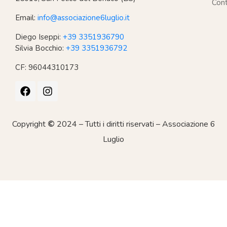
Cont
Email:
info@associazione6luglio.it
Diego Iseppi:
+39 3351936790
Silvia Bocchio:
+39 3351936792
CF: 96044310173
Copyright
©
2024 – Tutti i diritti riservati – Associazione 6
Luglio