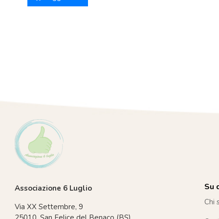
Su d
Associazione 6 Luglio
Chi 
Via XX Settembre, 9
25010, San Felice del Benaco (BS)