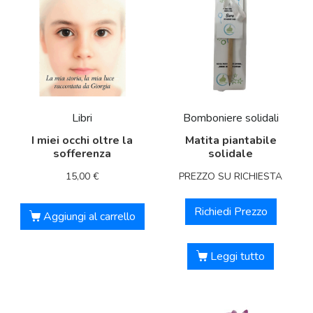
Libri
Bomboniere solidali
I miei occhi oltre la
Matita piantabile
sofferenza
solidale
15,00
€
PREZZO SU RICHIESTA
Richiedi Prezzo
Aggiungi al carrello
Leggi tutto