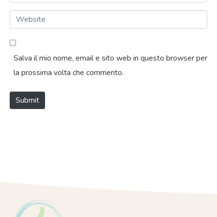
m
e
W
a
*
e
i
b
l
Salva il mio nome, email e sito web in questo browser per
s
*
la prossima volta che commento.
i
t
Submit
e