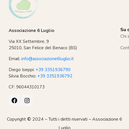
Su d
Associazione 6 Luglio
Chi 
Via XX Settembre, 9
25010, San Felice del Benaco (BS)
Cont
Email:
info@associazione6luglio.it
Diego Iseppi:
+39 3351936790
Silvia Bocchio:
+39 3351936792
CF: 96044310173
Copyright
©
2024 – Tutti i diritti riservati – Associazione 6
Luglio