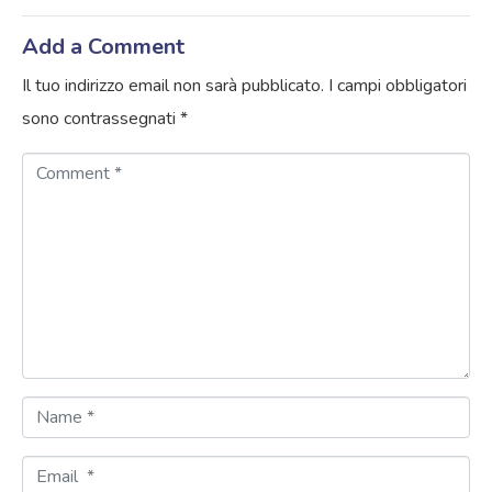
Add a Comment
Il tuo indirizzo email non sarà pubblicato.
I campi obbligatori
sono contrassegnati
*
C
o
m
m
e
n
t
*
N
a
E
m