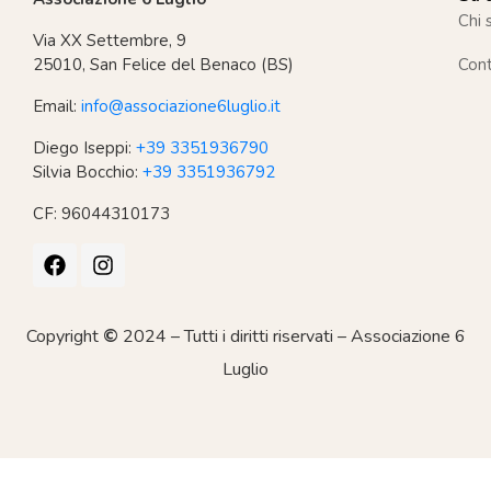
Chi 
Via XX Settembre, 9
25010, San Felice del Benaco (BS)
Cont
Email:
info@associazione6luglio.it
Diego Iseppi:
+39 3351936790
Silvia Bocchio:
+39 3351936792
CF: 96044310173
Copyright
©
2024 – Tutti i diritti riservati – Associazione 6
Luglio