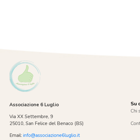
Su d
Associazione 6 Luglio
Chi 
Via XX Settembre, 9
25010, San Felice del Benaco (BS)
Cont
Email:
info@associazione6luglio.it